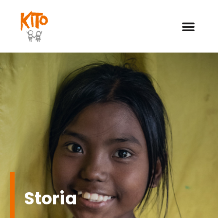
Kito People
Storia