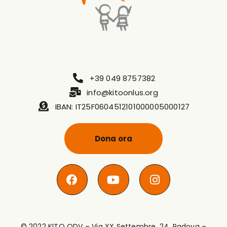
+39 049 8757382
info@kitoonlus.org
IBAN: IT25F0604512101000005000127
Dona ora
© 2022 KITO ODV – Via XX Settembre, 24, Padova –